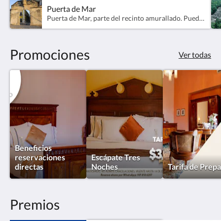
Puerta de Mar
Puerta de Mar, parte del recinto amurallado. Puedes recorrer el lienzo de muralla ingresando al Museo del Baluarte de La Soledad a unos cuantos metros.
Promociones
Ver todas
Beneficios
reservaciones
Escápate Tres
directas
Noches
Tarifa de Prep
Premios