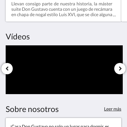
Llevan consigo parte de nuestra historia, la máster
suite Don Gustavo cuenta con un juego de recámara
en chapa de nogal estilo Luis XVI, que se dice alguna
vez perteneciera al Gral. Salvador Alvarado durante
su permanencia en Mérida cuando fungió como
Gobernador de Yucatán.Nuestra suite Don Ermilo,
Vídeos
nos permite descansar en una cama enmarcada por
una cabecera de latón y bronce dorado, iluminada
por candiles de cristal. Ambas suites cuentan con
una hermosa antesala y balcón a la Calle 59,
corredor turístico que una las Puertas de Tierra y
Mar del recinto amurallado, y sede de grandes
exposiciones artísticas y culturales.
Sobre nosotros
Leer más
¡Casa Don Gustavo no solo un lugar para dormir, es