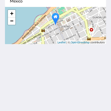
Mexico
+
−
Leaflet
| ©
OpenStreetMap
contributors
Hotel Boutique Casa Don Gustavo
4 Calle 59 Zona Centro
Campeche Camp. 24000
Mexico
+52 981 816 8090
hotel@casadongustavo.com