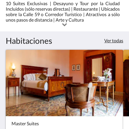
de
pulse
10 Suites Exclusivas | Desayuno y Tour por la Ciudad
estrellas
los
Incluidos (sólo reservas directas) | Restaurante | Ubicados
:
botones
sobre la Calle 59 o Corredor Turístico | Atractivos a sólo
5.0
siguiente
unos pasos de distancia | Arte y Cultura
y
anterior.
Habitaciones
Ver todas
Master Suites