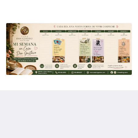
Hotel Boutique Casa Don Gustavo
4 Calle 59 Zona Centro
Campeche Camp. 24000
Mexico
+52 981 816 8090